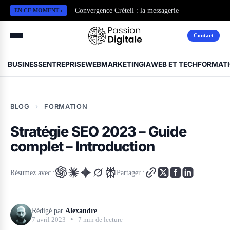
Convergence Créteil : la messagerie
EN CE MOMENT :
professionnelle de l’Académie
Contact
BUSINESS
ENTREPRISE
WEBMARKETING
IA
WEB ET TECH
FORMAT
BLOG
›
FORMATION
Stratégie SEO 2023 – Guide
complet – Introduction
Résumez avec :
Partager :
Rédigé par
Alexandre
•
7 avril 2023
7 min de lecture