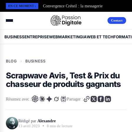
Convergence Créteil : la messagerie
EN CE MOMENT :
professionnelle de l’Académie
Contact
BUSINESS
ENTREPRISE
WEBMARKETING
IA
WEB ET TECH
FORMAT
BLOG
›
BUSINESS
Scrapwave Avis, Test & Prix du
chasseur de produits gagnants
Résumez avec :
Partager :
Rédigé par
Alexandre
•
13 avril 2023
8 min de lecture