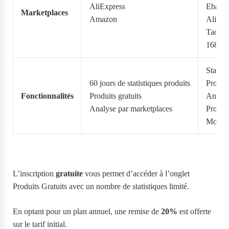
AliExpress
Ebay
Marketplaces
Amazon
Alibab
TaoBa
1688
Statist
60 jours de statistiques produits
Produit
Fonctionnalités
Produits gratuits
Analys
Analyse par marketplaces
Produi
Mode I
L’inscription
gratuite
vous permet d’accéder à l’onglet
Produits Gratuits avec un nombre de statistiques limité.
En optant pour un plan annuel, une remise de
20%
est offerte
sur le tarif initial.