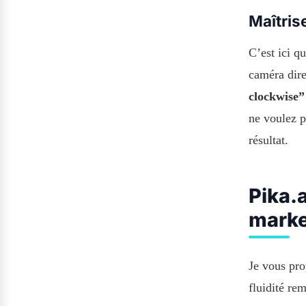
Maîtris
C’est ici q
caméra dir
clockwise”
ne voulez p
résultat.
Pika.a
marke
Je vous pro
fluidité re