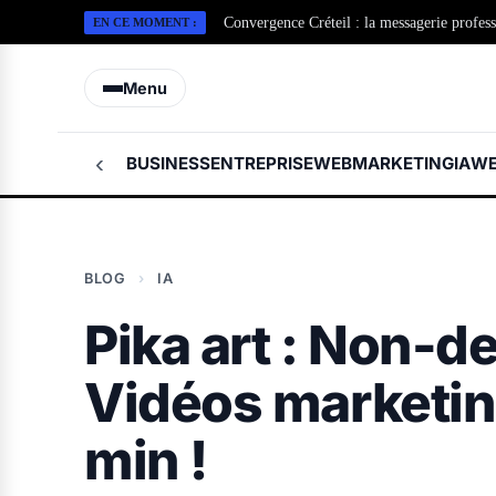
EN CE MOMENT :
Convergence Créteil : la messagerie profes
Toupie Google : la vérité derrière le jeu “
Menu
‹
BUSINESS
ENTREPRISE
WEBMARKETING
IA
WE
BLOG
›
IA
Pika art : Non-d
Vidéos marketin
min !