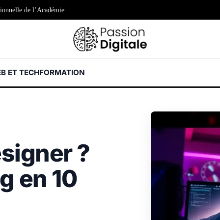
sionnelle de l’Académie
easter egg” de Google
B ET TECH
FORMATION
esigner ?
g en 10