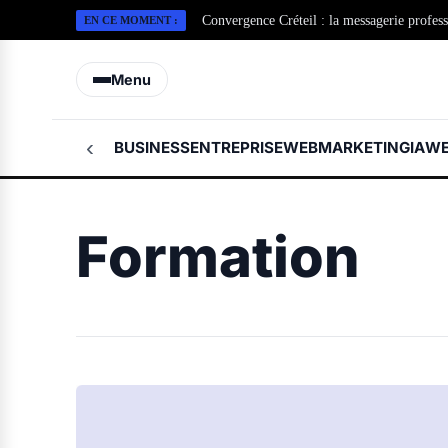
Convergence Créteil : la messagerie profes
EN CE MOMENT :
Menu
‹
BUSINESS
ENTREPRISE
WEBMARKETING
IA
WE
Formation