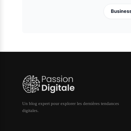
Busines
Un blog expert pour explorer les dernières tendances
digitales.