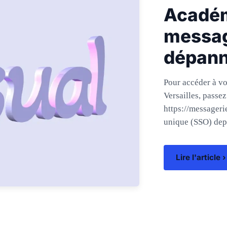
Académ
messag
dépann
Pour accéder à v
Versailles, passez
https://messagerie
unique (SSO) depui
Lire l'article ›