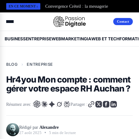
Convergence Créteil : la messagerie
EN CE MOMENT :
professionnelle de l’Académie
Contact
BUSINESS
ENTREPRISE
WEBMARKETING
IA
WEB ET TECH
FORMAT
BLOG
›
ENTREPRISE
Hr4you Mon compte : comment
gérer votre espace RH Auchan ?
Résumez avec :
Partager :
Rédigé par
Alexandre
•
27 août 2025
5 min de lecture