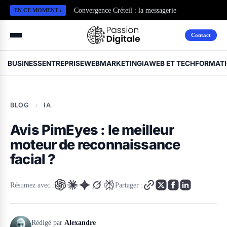
EN CE MOMENT :
Convergence Créteil : la messagerie
Toupie Google : la vérité derrière le jeu “easter
professionnelle de l’Académie
egg” de Google
Contact
BUSINESS
ENTREPRISE
WEBMARKETING
IA
WEB ET TECH
FORMAT
BLOG
›
IA
Avis PimEyes : le meilleur
moteur de reconnaissance
facial ?
Résumez avec :
Partager :
Rédigé par
Alexandre