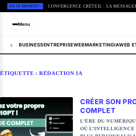
CONVERGENCE CRÉTEIL : LA MESSAGE
EN CE MOMENT :
Menu
‹
BUSINESS
ENTREPRISE
WEBMARKETING
IA
WEB E
ÉTIQUETTE :
RÉDACTION IA
CRÉER SON PRO
COMPLET
L’ÈRE DU NUMÉRIQU
OÙ L’INTELLIGENCE 